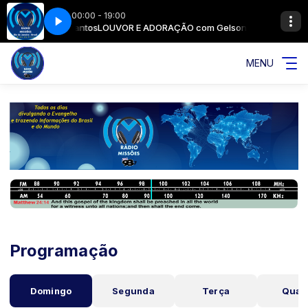
00:00 - 19:00
E COM A PALAVRA DE DEUS
O com Gelson Santos
LOUVOR E ADORAÇÃO com Gelson Santos
EBAR 3 - NOSSO COMPROMISSO E COM A PA
MENU
Programação
Domingo
Segunda
Terça
Quar